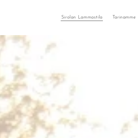
Sirolan Lammastila
Tarinamme