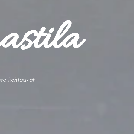
stila
onto kohtaavat